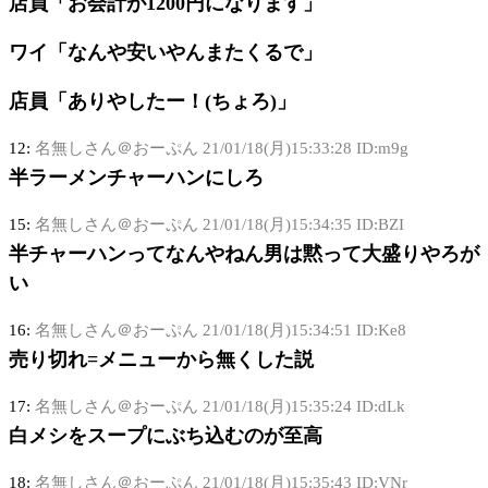
店員「お会計が1200円になります」
ワイ「なんや安いやんまたくるで」
店員「ありやしたー！(ちょろ)」
12:
名無しさん＠おーぷん
21/01/18(月)15:33:28 ID:m9g
半ラーメンチャーハンにしろ
15:
名無しさん＠おーぷん
21/01/18(月)15:34:35 ID:BZI
半チャーハンってなんやねん男は黙って大盛りやろが
い
16:
名無しさん＠おーぷん
21/01/18(月)15:34:51 ID:Ke8
売り切れ=メニューから無くした説
17:
名無しさん＠おーぷん
21/01/18(月)15:35:24 ID:dLk
白メシをスープにぶち込むのが至高
18:
名無しさん＠おーぷん
21/01/18(月)15:35:43 ID:VNr