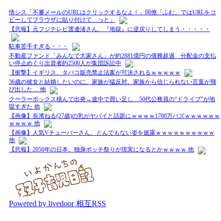
情シス「不審メールのURLはクリックするなよ！」同僚「ふむ、ではURLをコ
ピーしてブラウザに貼り付けて…っと」
【悲報】元フジテレビ渡邊渚さん、『地獄』に逆戻りしてしまう・・・・・
駐車苦手すぎる・・・
不動産ファンド「みんなで大家さん」が約2881億円の債務超過 分配金の支払
い停止めぐり出資者約2500人が集団訴訟中
【衝撃】イギリス、タバコ販売禁止法案が可決されるｗｗｗｗｗ
36歳の彼女と結婚したいのに、家族が猛反対。家族から信じられない言葉が飛
び出した… 他
クーラーボックス積んで出発→途中で買い足し…50代公務員の“ドライブ”が地
獄すぎた 他
【画像】長濱ねる(27歳)の乳がヤバイと話題にｗｗｗｗ1700万バズｗｗｗｗｗｗ
ｗｗｗｗ 他
【画像】人気Vチューバーさん、とんでもない姿を披露ｗｗｗｗｗｗｗｗｗｗ
他
【悲報】2050年の日本、独身ボッチ祭りが現実になるとかｗｗｗｗ 他
Powered by livedoor 相互RSS