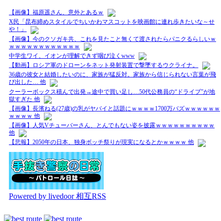
【画像】福原遥さん、意外とあるｗ
X民「昆布締めスタイルでちいかわマスコットを映画館に連れ歩きたいな～せ
や！」
【画像】今のクソガキ共、これを見たこと無くて渡されたらパニクるらしいｗ
ｗｗｗｗｗｗｗｗｗｗｗｗ
中学生ワイ、イオンが理解できず咽び泣くwww
【動画】ロシア軍のドローンをネット発射装置で撃墜するウクライナ。
36歳の彼女と結婚したいのに、家族が猛反対。家族から信じられない言葉が飛
び出した… 他
クーラーボックス積んで出発→途中で買い足し…50代公務員の“ドライブ”が地
獄すぎた 他
【画像】長濱ねる(27歳)の乳がヤバイと話題にｗｗｗｗ1700万バズｗｗｗｗｗｗ
ｗｗｗｗ 他
【画像】人気Vチューバーさん、とんでもない姿を披露ｗｗｗｗｗｗｗｗｗｗ
他
【悲報】2050年の日本、独身ボッチ祭りが現実になるとかｗｗｗｗ 他
Powered by livedoor 相互RSS