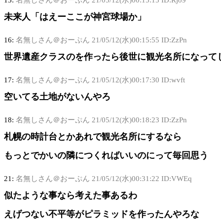
15:
名無しさん＠おーぷん
21/05/12(水)00:15:15 ID:Rjo9
未来人「はえーここが神宮球場か」
16:
名無しさん＠おーぷん
21/05/12(水)00:15:55 ID:ZzPn
世界遺産クラスのを作ったら後世に観光名所になって
17:
名無しさん＠おーぷん
21/05/12(水)00:17:30 ID:wvft
空いてる土地がないんやろ
18:
名無しさん＠おーぷん
21/05/12(水)00:18:23 ID:ZzPn
札幌の時計台とかあれで観光名所にするなら
もっとでかいの隣につくればいいのにって毎回思う
21:
名無しさん＠おーぷん
21/05/12(水)00:31:22 ID:VWEq
似たような事なら考えた事あるわ
えげつない不平等がピラミッドを作ったんやろな