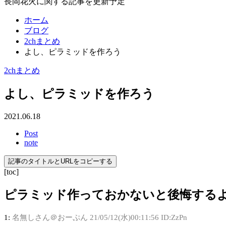
長岡花火に関する記事を更新予定
ホーム
ブログ
2chまとめ
よし、ピラミッドを作ろう
2chまとめ
よし、ピラミッドを作ろう
2021.06.18
Post
note
記事のタイトルとURLをコピーする
[toc]
ピラミッド作っておかないと後悔する
1:
名無しさん＠おーぷん
21/05/12(水)00:11:56 ID:ZzPn