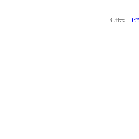
引用元:
・ピ