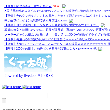
【画像】福原遥さん、意外とあるｗ
NEW!
X民「昆布締めスタイルでちいかわマスコットを映画館に連れ歩きたいな～せや
【画像】今のクソガキ共、これを見たこと無くて渡されたらパニクるらしいｗ
中学生ワイ、イオンが理解できず咽び泣くwww
【動画】ロシア軍のドローンをネット発射装置で撃墜するウクライナ。
36歳の彼女と結婚したいのに、家族が猛反対。家族から信じられない言葉が飛び
クーラーボックス積んで出発→途中で買い足し…50代公務員の“ドライブ”が地獄
【画像】長濱ねる(27歳)の乳がヤバイと話題にｗｗｗｗ1700万バズｗｗｗｗｗｗ
【画像】人気Vチューバーさん、とんでもない姿を披露ｗｗｗｗｗｗｗｗｗｗ 
【悲報】2050年の日本、独身ボッチ祭りが現実になるとかｗｗｗｗ 他
Powered by livedoor 相互RSS