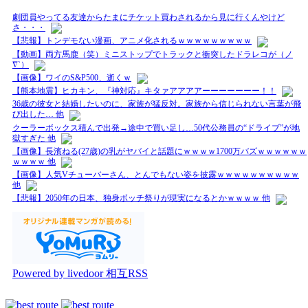
劇団員やってる友達からたまにチケット買わされるから見に行くんやけど
さ・・・
【悲報】トンデモない漫画、アニメ化されるｗｗｗｗｗｗｗｗｗ
【動画】両方馬鹿（笑）ミニストップでトラックと衝突したドラレコが（ノ
∇`）
【画像】ワイのS&P500、逝くｗ
【熊本地震】ヒカキン、『神対応』キタァアアアアーーーーーーー！！
36歳の彼女と結婚したいのに、家族が猛反対。家族から信じられない言葉が飛
び出した… 他
クーラーボックス積んで出発→途中で買い足し…50代公務員の“ドライブ”が地
獄すぎた 他
【画像】長濱ねる(27歳)の乳がヤバイと話題にｗｗｗｗ1700万バズｗｗｗｗｗｗ
ｗｗｗｗ 他
【画像】人気Vチューバーさん、とんでもない姿を披露ｗｗｗｗｗｗｗｗｗｗ
他
【悲報】2050年の日本、独身ボッチ祭りが現実になるとかｗｗｗｗ 他
Powered by livedoor 相互RSS