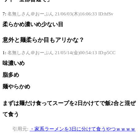
7:
名無しさん＠おーぷん
21/06/03(木)16:06:33 ID:hfSv
柔らかめ濃いめ少ない目
意外と麺柔らか目もアリかな？
1:
名無しさん＠おーぷん
21/05/14(金)00:54:13 ID:p5CC
味濃いめ
脂多め
麺やらかめ
まずは麺だけ食ってスープを2日かけてで飯2合と混ぜ
て食う
引用元:
・家系ラーメンを3日に分けて食うやつｗｗｗｗ