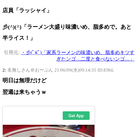
店員「ラッシャイ」
彡(^)(^)「ラーメン大盛り味濃いめ、脂多めで。あと
半ライス！」
引用元:
・彡(ﾟ)(ﾟ)「家系ラーメンの味濃いめ、脂多めキツす
ぎたンゴ…二度と食べないンゴ…」
2:
名無しさん＠おーぷん
21/06/09(水)09:14:35 ID:E9hL
明日は無理だけど
翌週は来ちゃうｗ