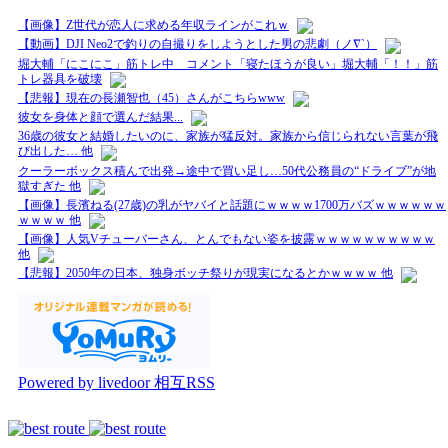
【画像】Z世代が恋人に求める年収ラインがこれｗ
【動画】DJI Neo2で釣りの自撮りをしようとした男の悲劇（ノ∇`）
堀大輔「にこにこ」筋トレ中 コメント「寝たほうが良い」堀大輔「！！」筋
トレ器具を破壊
【悲報】現在の長瀬智也（45）さんがこちらwww
彼女を身体と顔で選んだ結果...
36歳の彼女と結婚したいのに、家族が猛反対。家族から信じられない言葉が飛
び出した… 他
クーラーボックス積んで出発→途中で買い足し…50代公務員の“ドライブ”が地
獄すぎた 他
【画像】長濱ねる(27歳)の乳がヤバイと話題にｗｗｗｗ1700万バズｗｗｗｗｗｗ
ｗｗｗｗ 他
【画像】人気Vチューバーさん、とんでもない姿を披露ｗｗｗｗｗｗｗｗｗｗ
他
【悲報】2050年の日本、独身ボッチ祭りが現実になるとかｗｗｗｗ 他
Powered by livedoor 相互RSS