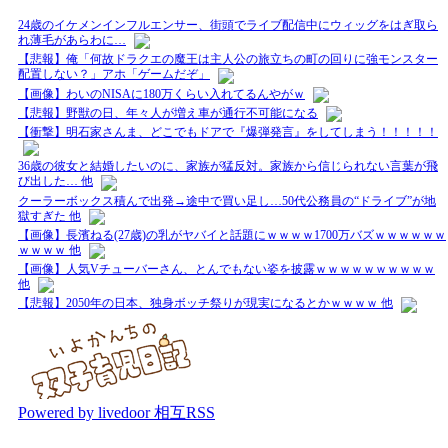
24歳のイケメンインフルエンサー、街頭でライブ配信中にウィッグをはぎ取ら
れ薄毛があらわに…
【悲報】俺「何故ドラクエの魔王は主人公の旅立ちの町の回りに強モンスター
配置しない？」アホ「ゲームだぞ」
【画像】わいのNISAに180万くらい入れてるんやがｗ
【悲報】野獣の日、年々人が増え車が通行不可能になる
【衝撃】明石家さんま、どこでもドアで『爆弾発言』をしてしまう！！！！！
36歳の彼女と結婚したいのに、家族が猛反対。家族から信じられない言葉が飛
び出した… 他
クーラーボックス積んで出発→途中で買い足し…50代公務員の“ドライブ”が地
獄すぎた 他
【画像】長濱ねる(27歳)の乳がヤバイと話題にｗｗｗｗ1700万バズｗｗｗｗｗｗ
ｗｗｗｗ 他
【画像】人気Vチューバーさん、とんでもない姿を披露ｗｗｗｗｗｗｗｗｗｗ
他
【悲報】2050年の日本、独身ボッチ祭りが現実になるとかｗｗｗｗ 他
Powered by livedoor 相互RSS