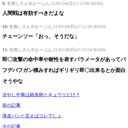
9:
名無しさん＠おーぷん
21/02/28(日)17:12:06 ID:9Zj
人間戦は有効すべきだよな
10:
名無しさん＠おーぷん
21/02/28(日)17:12:20 ID:839
チェーンソー「おっ、そうだな」
11:
名無しさん＠おーぷん
21/02/28(日)17:13:54 ID:60z
即〇攻撃の命中率や耐性を表すパラメータがあってバ
フデバフガン積みすればギリギリ即〇出来るとか面白
そうやな
冷やし中華は錦糸卵とキュウリだけ？
前の記事
薄皮パンと言えばコレでしょ
次の記事