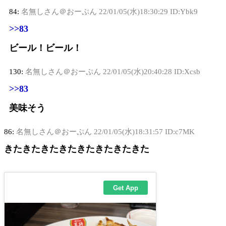
84:
名無しさん＠おーぷん
22/01/05(水)18:30:29 ID:Ybk9
>>83
ビール！ビール！
130:
名無しさん＠おーぷん
22/01/05(水)20:40:28 ID:Xcsb
>>83
美味そう
86:
名無しさん＠おーぷん
22/01/05(水)18:31:57 ID:c7MK
きたきたきたきたきたきたきたきた