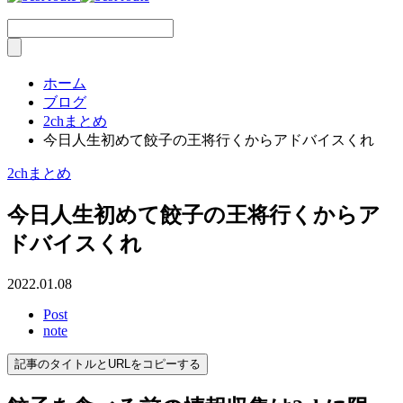
ホーム
ブログ
2chまとめ
今日人生初めて餃子の王将行くからアドバイスくれ
2chまとめ
今日人生初めて餃子の王将行くからア
ドバイスくれ
2022.01.08
Post
note
記事のタイトルとURLをコピーする