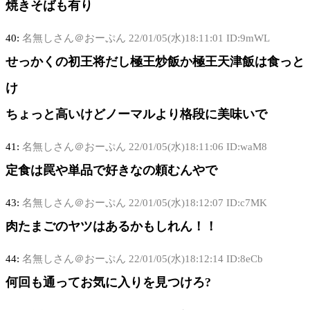
焼きそばも有り
40:
名無しさん＠おーぷん
22/01/05(水)18:11:01 ID:9mWL
せっかくの初王将だし極王炒飯か極王天津飯は食っと
け
ちょっと高いけどノーマルより格段に美味いで
41:
名無しさん＠おーぷん
22/01/05(水)18:11:06 ID:waM8
定食は罠や単品で好きなの頼むんやで
43:
名無しさん＠おーぷん
22/01/05(水)18:12:07 ID:c7MK
肉たまごのヤツはあるかもしれん！！
44:
名無しさん＠おーぷん
22/01/05(水)18:12:14 ID:8eCb
何回も通ってお気に入りを見つけろ?