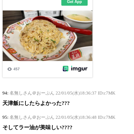
94:
名無しさん＠おーぷん
22/01/05(水)18:36:37 ID:c7MK
天津飯にしたらよかった???
95:
名無しさん＠おーぷん
22/01/05(水)18:36:48 ID:c7MK
そしてラー油が美味しい????