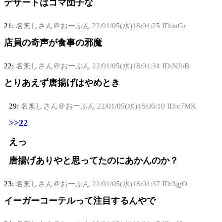
デザートはゴマ団子な
21:
名無しさん＠おーぷん
22/01/05(水)18:04:25 ID:inGr
店員の奇声が食事の邪魔
22:
名無しさん＠おーぷん
22/01/05(水)18:04:34 ID:NJbB
とりあえず唐揚げはやめとき
29:
名無しさん＠おーぷん
22/01/05(水)18:06:10 ID:c7MK
>>22
えっ
唐揚げありやと思ってたのにあかんのか？
23:
名無しさん＠おーぷん
22/01/05(水)18:04:37 ID:3jgO
イーガーコーテルって注目するんやで