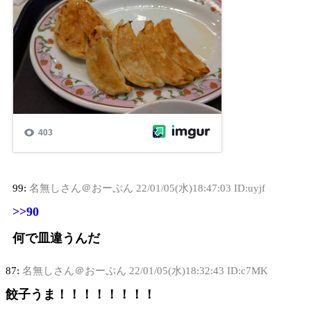
99:
名無しさん＠おーぷん
22/01/05(水)18:47:03 ID:uyjf
>>90
何で皿違うんだ
87:
名無しさん＠おーぷん
22/01/05(水)18:32:43 ID:c7MK
餃子うま！！！！！！！！