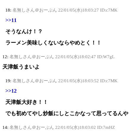
18:
名無しさん＠おーぷん
22/01/05(水)18:03:27 ID:c7MK
>>11
そうなんけ！？
ラーメン美味しくないならやめとく！！
12:
名無しさん＠おーぷん
22/01/05(水)18:02:47 ID:W7gL
天津飯うまいよ
19:
名無しさん＠おーぷん
22/01/05(水)18:03:52 ID:c7MK
>>12
天津飯大好き！！
でも初めてやし炒飯にしとこかなって思ってるんや
14:
名無しさん＠おーぷん
22/01/05(水)18:03:02 ID:7mHZ