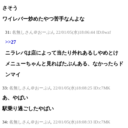
さそう
ワイレバー炒めたやつ苦手なんよな
31:
名無しさん＠おーぷん
22/01/05(水)18:06:44 ID:0wzf
>>27
ニラレバは店によって当たり外れあるしやめとけ
メニューちゃんと見ればたぶんある、なかったらド
ンマイ
33:
名無しさん＠おーぷん
22/01/05(水)18:08:25 ID:c7MK
あ、やばい
駅乗り過ごしたやばい
34:
名無しさん＠おーぷん
22/01/05(水)18:08:33 ID:c7MK