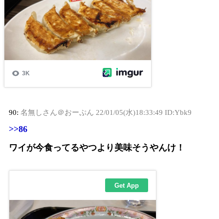
90:
名無しさん＠おーぷん
22/01/05(水)18:33:49 ID:Ybk9
>>86
ワイが今食ってるやつより美味そうやんけ！