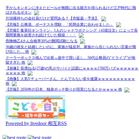
手からキンキンに冷えたビールが無限に出る能力を得られるけど江戸時代に飛
ばされるボタン
片頭痛持ちの会社員だけど質問ある？【市販薬・予兆】
【悲報】公務員、ボーナスを増額 「民間企業に合わせました」
【悲報】集英社オンライン、1人のシャドウボクシング（43億注文）によって長
期間業務を妨害され続けていた模様・・・
危険物乙4さん合格率30%の難関試験になる
36歳の彼女と結婚したいのに、家族が猛反対。家族から信じられない言葉が飛
び出した… 他
クーラーボックス積んで出発→途中で買い足し…50代公務員の“ドライブ”が地
獄すぎた 他
【画像】長濱ねる(27歳)の乳がヤバイと話題にｗｗｗｗ1700万バズｗｗｗｗｗｗ
ｗｗｗｗ 他
【画像】人気Vチューバーさん、とんでもない姿を披露ｗｗｗｗｗｗｗｗｗｗ
他
【悲報】2050年の日本、独身ボッチ祭りが現実になるとかｗｗｗｗ 他
Powered by livedoor 相互RSS