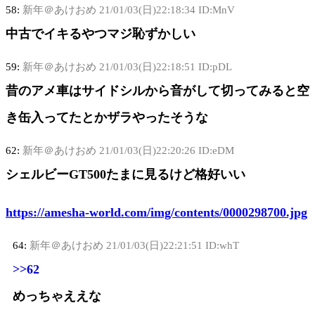
58:
新年＠あけおめ
21/01/03(日)22:18:34 ID:MnV
中古でイキるやつマジ恥ずかしい
59:
新年＠あけおめ
21/01/03(日)22:18:51 ID:pDL
昔のアメ車はサイドシルから音がして切ってみると空
き缶入ってたとかザラやったそうな
62:
新年＠あけおめ
21/01/03(日)22:20:26 ID:eDM
シェルビーGT500たまに見るけど格好いい
https://amesha-world.com/img/contents/0000298700.jpg
64:
新年＠あけおめ
21/01/03(日)22:21:51 ID:whT
>>62
めっちゃええな