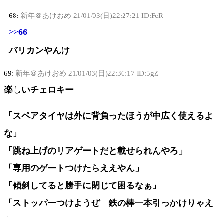
68:
新年＠あけおめ
21/01/03(日)22:27:21 ID:FcR
>>66
バリカンやんけ
69:
新年＠あけおめ
21/01/03(日)22:30:17 ID:5gZ
楽しいチェロキー
「スペアタイヤは外に背負ったほうが中広く使えるよ
な」
「跳ね上げのリアゲートだと載せられんやろ」
「専用のゲートつけたらええやん」
「傾斜してると勝手に閉じて困るなぁ」
「ストッパーつけようぜ 鉄の棒一本引っかけりゃえ