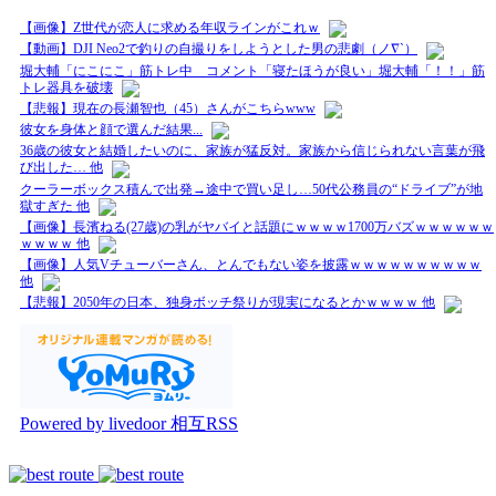
【画像】Z世代が恋人に求める年収ラインがこれｗ
【動画】DJI Neo2で釣りの自撮りをしようとした男の悲劇（ノ∇`）
堀大輔「にこにこ」筋トレ中 コメント「寝たほうが良い」堀大輔「！！」筋
トレ器具を破壊
【悲報】現在の長瀬智也（45）さんがこちらwww
彼女を身体と顔で選んだ結果...
36歳の彼女と結婚したいのに、家族が猛反対。家族から信じられない言葉が飛
び出した… 他
クーラーボックス積んで出発→途中で買い足し…50代公務員の“ドライブ”が地
獄すぎた 他
【画像】長濱ねる(27歳)の乳がヤバイと話題にｗｗｗｗ1700万バズｗｗｗｗｗｗ
ｗｗｗｗ 他
【画像】人気Vチューバーさん、とんでもない姿を披露ｗｗｗｗｗｗｗｗｗｗ
他
【悲報】2050年の日本、独身ボッチ祭りが現実になるとかｗｗｗｗ 他
Powered by livedoor 相互RSS