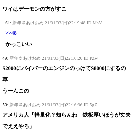
ワイはデーモンの方がすこ
61:
新年＠あけおめ
21/01/03(日)22:19:48 ID:MnV
>>48
かっこいい
49:
新年＠あけおめ
21/01/03(日)22:16:20 ID:PZw
S2000にバイパーのエンジンのっけてS8000にするの
草
うーんこの
50:
新年＠あけおめ
21/01/03(日)22:16:36 ID:5gZ
アメリカ人「軽量化？知らんわ 鉄板厚いほうが丈夫
でええやろ」