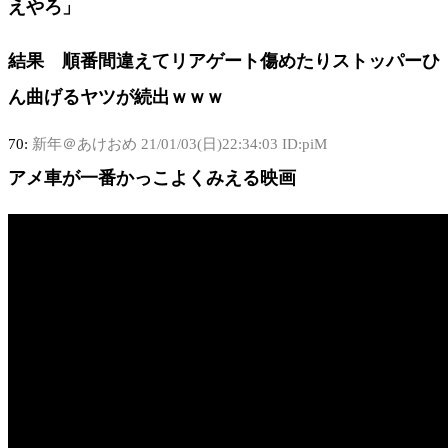
えやろ」
結果 順番間違えてリアゲート傷めたりストッパーひ
ん曲げるヤツが続出ｗｗｗ
70:
新年＠あけおめ
21/01/03(日)22:34:03 ID:piM
アメ車が一番かっこよくみえる映画