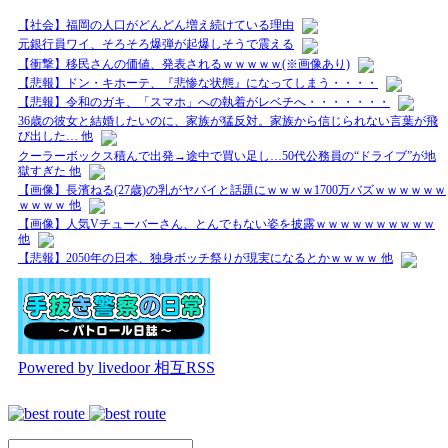
【社会】福岡の人口がどんどん増え続けている理由
元銀行員ワイ、そろそろ爆弾が起爆しそうで震える
【衝撃】移民さんの価値、発表されるｗｗｗｗｗ(※画像あり)
【悲報】ドン・キホーテ、『悲惨な状態』になってしまう・・・・
【悲報】令和のガキ、「スマホ」への執着がレベチへ・・・・・・・
36歳の彼女と結婚したいのに、家族が猛反対。家族から信じられない言葉が飛
び出した… 他
クーラーボックス積んで出発→途中で買い足し…50代公務員の“ドライブ”が地
獄すぎた 他
【画像】長濱ねる(27歳)の乳がヤバイと話題にｗｗｗｗ1700万バズｗｗｗｗｗｗ
ｗｗｗｗ 他
【画像】人気Vチューバーさん、とんでもない姿を披露ｗｗｗｗｗｗｗｗｗｗ
他
【悲報】2050年の日本、独身ボッチ祭りが現実になるとかｗｗｗｗ 他
Powered by livedoor 相互RSS