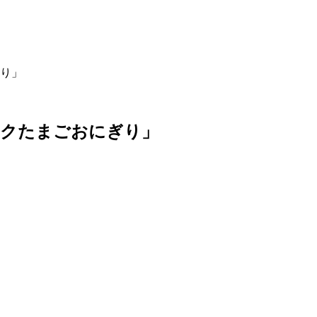
り」
ークたまごおにぎり」