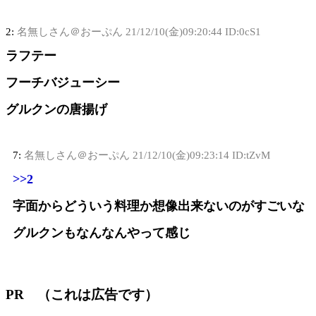
2:
名無しさん＠おーぷん
21/12/10(金)09:20:44 ID:0cS1
ラフテー
フーチバジューシー
グルクンの唐揚げ
7:
名無しさん＠おーぷん
21/12/10(金)09:23:14 ID:tZvM
>>2
字面からどういう料理か想像出来ないのがすごいな
グルクンもなんなんやって感じ
PR （これは広告です）