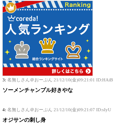
3:
名無しさん＠おーぷん
21/12/10(金)09:21:01 ID:HAiB
ソーメンチャンプル好きやな
4:
名無しさん＠おーぷん
21/12/10(金)09:21:07 ID:sIyU
オジサンの刺し身