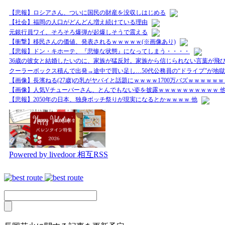
【悲報】ロシアさん、ついに国民の財産を没収しはじめる
【社会】福岡の人口がどんどん増え続けている理由
元銀行員ワイ、そろそろ爆弾が起爆しそうで震える
【衝撃】移民さんの価値、発表されるｗｗｗｗｗ(※画像あり)
【悲報】ドン・キホーテ、『悲惨な状態』になってしまう・・・・
36歳の彼女と結婚したいのに、家族が猛反対。家族から信じられない言葉が飛び
クーラーボックス積んで出発→途中で買い足し…50代公務員の“ドライブ”が地獄
【画像】長濱ねる(27歳)の乳がヤバイと話題にｗｗｗｗ1700万バズｗｗｗｗｗｗ
【画像】人気Vチューバーさん、とんでもない姿を披露ｗｗｗｗｗｗｗｗｗｗ 
【悲報】2050年の日本、独身ボッチ祭りが現実になるとかｗｗｗｗ 他
Powered by livedoor 相互RSS