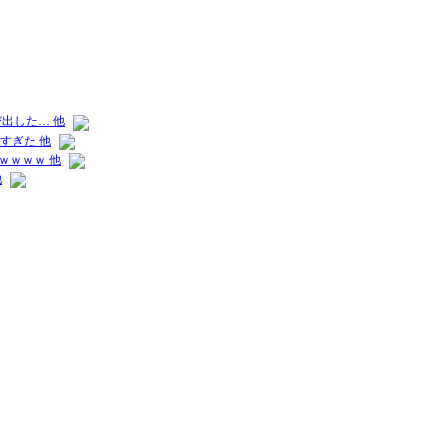
出した… 他
すぎた 他
ｗｗｗｗ 他
他