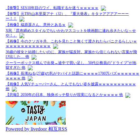
【衝撃】SES10年目のワイ、転職するか迷うｗｗｗｗｗ
【衝撃】元TBS山本里菜アナ（32）、『重大発表』キタァアアアアーーー
ー！！
【画像】福原遥さん、意外とあるｗ
X民「昆布締めスタイルでちいかわマスコットを映画館に連れ歩きたいな～せ
や！」
【画像】今のクソガキ共、これを見たこと無くて渡されたらパニクるらしいｗ
ｗｗｗｗｗｗｗｗｗｗｗｗ
36歳の彼女と結婚したいのに、家族が猛反対。家族から信じられない言葉が飛
び出した… 他
クーラーボックス積んで出発→途中で買い足し…50代公務員の“ドライブ”が地
獄すぎた 他
【画像】長濱ねる(27歳)の乳がヤバイと話題にｗｗｗｗ1700万バズｗｗｗｗｗｗ
ｗｗｗｗ 他
【画像】人気Vチューバーさん、とんでもない姿を披露ｗｗｗｗｗｗｗｗｗｗ
他
【悲報】2050年の日本、独身ボッチ祭りが現実になるとかｗｗｗｗ 他
Powered by livedoor 相互RSS