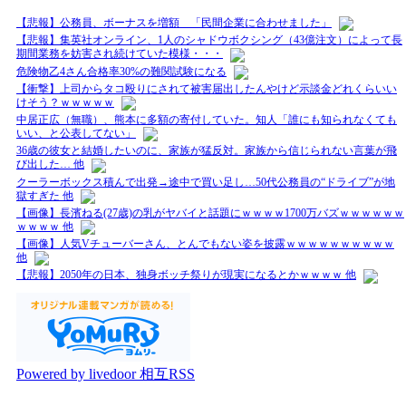
【悲報】公務員、ボーナスを増額 「民間企業に合わせました」
【悲報】集英社オンライン、1人のシャドウボクシング（43億注文）によって長
期間業務を妨害され続けていた模様・・・
危険物乙4さん合格率30%の難関試験になる
【衝撃】上司からタコ殴りにされて被害届出したんやけど示談金どれくらいい
けそう？ｗｗｗｗｗ
中居正広（無職）、熊本に多額の寄付していた。知人「誰にも知られなくても
いい、と公表してない」
36歳の彼女と結婚したいのに、家族が猛反対。家族から信じられない言葉が飛
び出した… 他
クーラーボックス積んで出発→途中で買い足し…50代公務員の“ドライブ”が地
獄すぎた 他
【画像】長濱ねる(27歳)の乳がヤバイと話題にｗｗｗｗ1700万バズｗｗｗｗｗｗ
ｗｗｗｗ 他
【画像】人気Vチューバーさん、とんでもない姿を披露ｗｗｗｗｗｗｗｗｗｗ
他
【悲報】2050年の日本、独身ボッチ祭りが現実になるとかｗｗｗｗ 他
Powered by livedoor 相互RSS