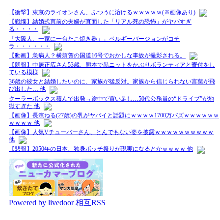
【衝撃】東京のライオンさん、ふつうに溶けるｗｗｗｗｗ(※画像あり)
【戦慄】結婚式直前の夫婦が直面した「リアル死の恐怖」がヤバすぎ
る・・・・
「大阪人、一家に一台たこ焼き器」←ベルギーバージョンがコチ
ラ・・・・・・
【動画】急病人？横須賀の国道16号でおかしな事故が撮影される。
【朗報】中居正広さん53歳、熊本で黒ニットをかぶりボランティアと寄付をし
ている模様
36歳の彼女と結婚したいのに、家族が猛反対。家族から信じられない言葉が飛
び出した… 他
クーラーボックス積んで出発→途中で買い足し…50代公務員の“ドライブ”が地
獄すぎた 他
【画像】長濱ねる(27歳)の乳がヤバイと話題にｗｗｗｗ1700万バズｗｗｗｗｗｗ
ｗｗｗｗ 他
【画像】人気Vチューバーさん、とんでもない姿を披露ｗｗｗｗｗｗｗｗｗｗ
他
【悲報】2050年の日本、独身ボッチ祭りが現実になるとかｗｗｗｗ 他
Powered by livedoor 相互RSS