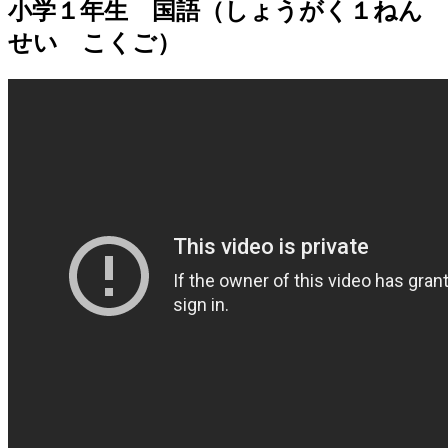
小学１年生 国語（しょうがく１ねん
せい こくご）