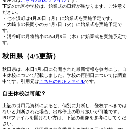
引用元は
こちらのPDFファイル
です。
下記の地区や学校は、始業式の日程が異なります。ご注意く
ださい。
・七ヶ浜町は4月20日（月）に始業式を実施予定です。
・大崎市の長岡小のみ4月7日（火）に始業式を実施予定で
す。
・涌谷町の月将館小のみ4月9日（木）に始業式を実施予定で
す。
秋田県（4/5更新）
秋田県は、本日4月5日に公開された最新情報を参考にし、自
主休校について記載しました。学校の再開日については調査
中です。引用元は
こちらのPDFファイル
です。
自主休校は可能？
上記の引用元資料によると、個別に判断し、登校すべきでは
ないと判断された場合、出席停止の取り扱いが可能です。
PDFファイルを開けない方は、下記の画像を参考にしてくだ
さい。