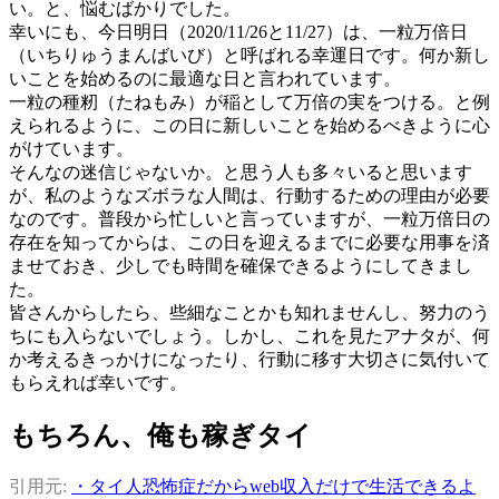
い。と、悩むばかりでした。
幸いにも、今日明日（2020/11/26と11/27）は、一粒万倍日
（いちりゅうまんばいび）と呼ばれる幸運日です。何か新し
いことを始めるのに最適な日と言われています。
一粒の種籾（たねもみ）が稲として万倍の実をつける。と例
えられるように、この日に新しいことを始めるべきように心
がけています。
そんなの迷信じゃないか。と思う人も多々いると思います
が、私のようなズボラな人間は、行動するための理由が必要
なのです。普段から忙しいと言っていますが、一粒万倍日の
存在を知ってからは、この日を迎えるまでに必要な用事を済
ませておき、少しでも時間を確保できるようにしてきまし
た。
皆さんからしたら、些細なことかも知れませんし、努力のう
ちにも入らないでしょう。しかし、これを見たアナタが、何
か考えるきっかけになったり、行動に移す大切さに気付いて
もらえれば幸いです。
もちろん、俺も稼ぎタイ
引用元:
・タイ人恐怖症だからweb収入だけで生活できるよ