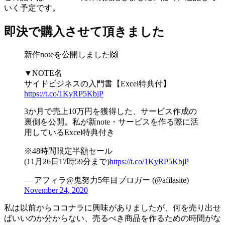
いく予定です。
即決で購入させて頂きました
新作noteを公開しました🙌
▼NOTE名
サイドビジネスの入門書【Excel特典付】
https://t.co/1KyRP5KbjP
3か月で売上10万円を獲得した、サービス作成の
裏側を公開。私が新note・サービスを作る際に活
用しているExcel特典付き
※48時間限定半額セール
(11月26日17時59分まで)
https://t.co/1KyRP5KbjP
— アフィラ@鬼努力5年目ブロガー (@afilasite)
November 24, 2020
私は以前からココナラに興味がありましたが、何を売り出せ
ばいいのか分からない、売るべき商品を作るための時間がな