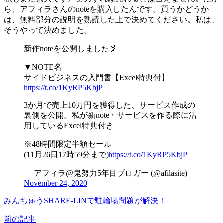
ら、アフィラさんのnoteを購入したんです。買うかどうか
は、無料部分の説明を熟読した上で決めてください。私は、
そうやって決めました。
新作noteを公開しました🙌
▼NOTE名
サイドビジネスの入門書【Excel特典付】
https://t.co/1KyRP5KbjP
3か月で売上10万円を獲得した、サービス作成の
裏側を公開。私が新note・サービスを作る際に活
用しているExcel特典付き
※48時間限定半額セール
(11月26日17時59分まで)
https://t.co/1KyRP5KbjP
— アフィラ@鬼努力5年目ブロガー (@afilasite)
November 24, 2020
みんちゅうSHARE-LINで駐輪場問題が解決！
前の記事