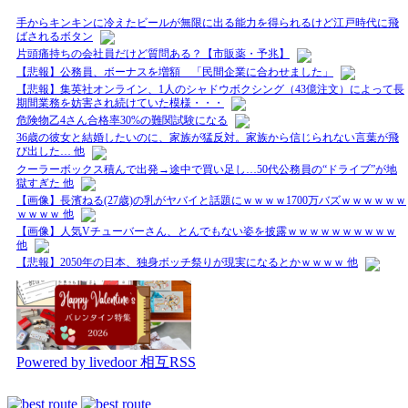
手からキンキンに冷えたビールが無限に出る能力を得られるけど江戸時代に飛
ばされるボタン
片頭痛持ちの会社員だけど質問ある？【市販薬・予兆】
【悲報】公務員、ボーナスを増額 「民間企業に合わせました」
【悲報】集英社オンライン、1人のシャドウボクシング（43億注文）によって長
期間業務を妨害され続けていた模様・・・
危険物乙4さん合格率30%の難関試験になる
36歳の彼女と結婚したいのに、家族が猛反対。家族から信じられない言葉が飛
び出した… 他
クーラーボックス積んで出発→途中で買い足し…50代公務員の“ドライブ”が地
獄すぎた 他
【画像】長濱ねる(27歳)の乳がヤバイと話題にｗｗｗｗ1700万バズｗｗｗｗｗｗ
ｗｗｗｗ 他
【画像】人気Vチューバーさん、とんでもない姿を披露ｗｗｗｗｗｗｗｗｗｗ
他
【悲報】2050年の日本、独身ボッチ祭りが現実になるとかｗｗｗｗ 他
Powered by livedoor 相互RSS