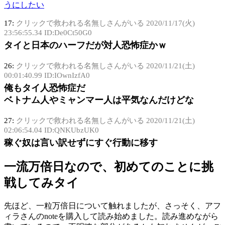
うにしたい
17:
クリックで救われる名無しさんがいる
2020/11/17(火)
23:56:55.34 ID:De0Ct50G0
タイと日本のハーフだが対人恐怖症かｗ
26:
クリックで救われる名無しさんがいる
2020/11/21(土)
00:01:40.99 ID:IOwnIzfA0
俺もタイ人恐怖症だ
ベトナム人やミャンマー人は平気なんだけどな
27:
クリックで救われる名無しさんがいる
2020/11/21(土)
02:06:54.04 ID:QNKUbzUK0
稼ぐ奴は言い訳せずにすぐ行動に移す
一流万倍日なので、初めてのことに挑
戦してみタイ
先ほど、一粒万倍日について触れましたが、さっそく、アフ
ィラさんのnoteを購入して読み始めました。読み進めながら