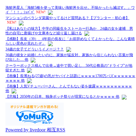
海鮮丼星人「海鮮5種を使って美味い海鮮丼を出せ。不味かったら滅ぼす。」ワ
イ「！！」ｼｭﾊﾞﾊﾞ
NEW!
マンションのベランダ菜園やってるけど質問ある？【プランター・初心者】
NEW!
【私はあなたの味方】中学の同級生をストーカー行為か 24歳の女を逮捕 男
性の自宅に唐揚げや文庫本など繰り返し届ける
【感動】長友（39）、4年前の長友に「お前辞めなくてよかったな。こんな素晴
らしい景色が見れたぞ」
34歳の女子てどういうイメージ？？
36歳の彼女と結婚したいのに、家族が猛反対。家族から信じられない言葉が飛
び出した… 他
クーラーボックス積んで出発→途中で買い足し…50代公務員の“ドライブ”が地
獄すぎた 他
【画像】長濱ねる(27歳)の乳がヤバイと話題にｗｗｗｗ1700万バズｗｗｗｗｗｗ
ｗｗｗｗ 他
【画像】人気Vチューバーさん、とんでもない姿を披露ｗｗｗｗｗｗｗｗｗｗ
他
【悲報】2050年の日本、独身ボッチ祭りが現実になるとかｗｗｗｗ 他
Powered by livedoor 相互RSS