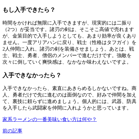
もし入手できたら？
時間をかければ無限に入手できますが、現実的には二振り
（2つ）が妥当です。諸刃の剣は、そこそこ高値で売れます
が、金策目的で入手しようとしても、あまり効率が良くあり
ません。一度アリアハンに戻り、戦士（性格はタフガイ）を
2人仲間に入れ、諸刃の剣を装備させましょう。あとは、戦
士、戦士、勇者、僧侶のメンバーで進むだけです。強敵を
次々に倒していく爽快感は、なかなか味わえないですよ。
入手できなかったら？
入手できなかったら、素直にあきらめるしかないですね。商
人、勇者だけで先に進むのは面倒なので、好みで仲間を加え
て、裏技に頼らずに進めましょう。個人的には、武器、防具
を入手したら武闘家を仲間に入れようかと思っています。
家系ラーメンの一番美味い食い方は何や？
前の記事