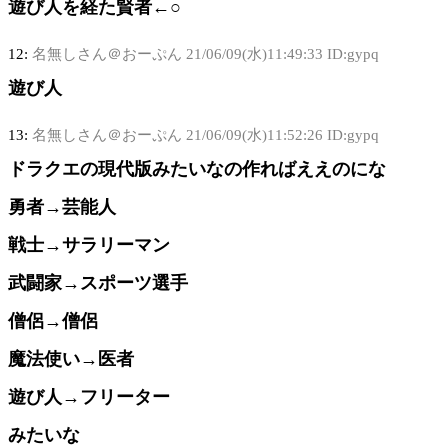
遊び人を経た賢者←○
12:
名無しさん＠おーぷん
21/06/09(水)11:49:33 ID:gypq
遊び人
13:
名無しさん＠おーぷん
21/06/09(水)11:52:26 ID:gypq
ドラクエの現代版みたいなの作ればええのにな
勇者→芸能人
戦士→サラリーマン
武闘家→スポーツ選手
僧侶→僧侶
魔法使い→医者
遊び人→フリーター
みたいな