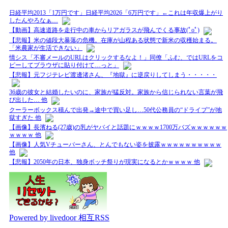
日経平均2013「1万円です」日経平均2026「6万円です」←これは年収爆上がり
したんやろなぁ…
【動画】高速道路を走行中の車からリアガラスが飛んでくる事故(ﾟoﾟ)
【悲報】米の値段大暴落の危機。在庫が山程ある状態で新米の収穫始まる。
「米農家が生活できない」
情シス「不審メールのURLはクリックするなよ！」同僚「ふむ、ではURLをコ
ピーしてブラウザに貼り付けて…っと」
【悲報】元フジテレビ渡邊渚さん、『地獄』に逆戻りしてしまう・・・・・
36歳の彼女と結婚したいのに、家族が猛反対。家族から信じられない言葉が飛
び出した… 他
クーラーボックス積んで出発→途中で買い足し…50代公務員の“ドライブ”が地
獄すぎた 他
【画像】長濱ねる(27歳)の乳がヤバイと話題にｗｗｗｗ1700万バズｗｗｗｗｗｗ
ｗｗｗｗ 他
【画像】人気Vチューバーさん、とんでもない姿を披露ｗｗｗｗｗｗｗｗｗｗ
他
【悲報】2050年の日本、独身ボッチ祭りが現実になるとかｗｗｗｗ 他
Powered by livedoor 相互RSS