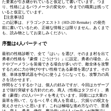
た要素が引き継がれていると仮定して書いています。つま
り、性格によるパラメータの変化や、今までの職業は残って
いると仮定しています。
【注意事項】
この記事は、ドラゴンクエスト3（HD-2D Remake）の発売
前に書いているため、正確な情報とは限りません。あくまで
も、読み物としてお楽しみください。
序盤は4人パーティで
最初の性格診断で、全て『はい』を選び、そのまま村を出て
勇者の性格を『豪傑（ごうけつ）』に設定。勇者の場合、ム
チやブーメランを装備できる場合が多いので、敵全体を攻撃
するために力が伸びやすい性格である豪傑を選びます。その
後、単体攻撃武器を中心に使うようになっても、攻撃力の高
さを活かせます。
仲間をどうするか？は、個人の好みですが、今回はカザーブ
まで強行突破する方針のため、商人（性格はタフガイ）、勇
者（豪傑）の2人パーティを考えています。回復には大量の
薬草を用いて、なるべく早く商人を育成し、穴掘りの呪文を
覚えさせたいと思います。これは極端な進め方なので、普通
は、商人、勇者、僧侶、魔法使いの4人パーティが無難でし