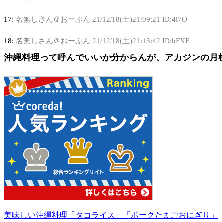
17:
名無しさん＠おーぷん
21/12/18(土)21:09:21 ID:4i7O
18:
名無しさん＠おーぷん
21/12/18(土)21:13:42 ID:hFXE
沖縄料理って呼んでいいか分からんが、アカジンの月
美味しい沖縄料理「タコライス」「ポークたまごおにぎり」