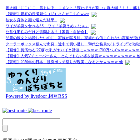
堀大輔「にこにこ」筋トレ中 コメント「寝たほうが良い」堀大輔「！！」筋
【悲報】現在の長瀬智也（45）さんがこちらwww
彼女を身体と顔で選んだ結果...
ワイが羊羮を食べるSS ワイ「羊羮うめぇなぁ」
公営住宅住みだけど質問ある？【家賃・自治会】
36歳の彼女と結婚したいのに、家族が猛反対。家族から信じられない言葉が飛び
クーラーボックス積んで出発→途中で買い足し…50代公務員の“ドライブ”が地獄
【画像】長濱ねる(27歳)の乳がヤバイと話題にｗｗｗｗ1700万バズｗｗｗｗｗｗ
【画像】人気Vチューバーさん、とんでもない姿を披露ｗｗｗｗｗｗｗｗｗｗ 
【悲報】2050年の日本、独身ボッチ祭りが現実になるとかｗｗｗｗ 他
Powered by livedoor 相互RSS