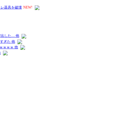
トレ器具を破壊
NEW!
出した… 他
すぎた 他
ｗｗｗｗ 他
他