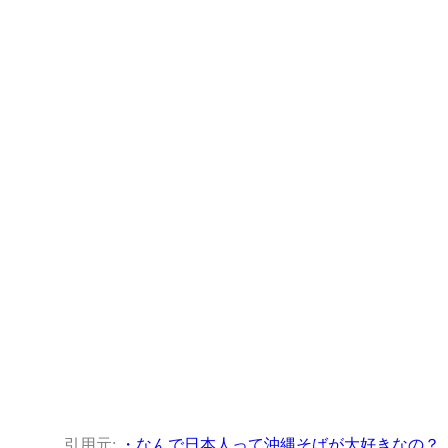
引用元:
・なんで日本人って沖縄そばが大好きなの？