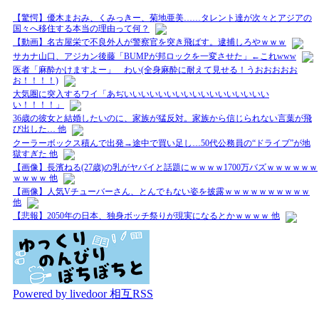
【驚愕】優木まおみ、くみっきー、菊地亜美……タレント達が次々とアジアの
国々へ移住する本当の理由って何？
【動画】名古屋栄で不良外人が警察官を突き飛ばす。逮捕しろやｗｗｗ
サカナ山口、アジカン後藤「BUMPが邦ロックを一変させた」←これwww
医者「麻酔かけますよー」 わい(全身麻酔に耐えて見せる！うおおおおお
お！！！！)
大気圏に突入するワイ「あぢいいいいいいいいいいいいいいいいい
い！！！！」
36歳の彼女と結婚したいのに、家族が猛反対。家族から信じられない言葉が飛
び出した… 他
クーラーボックス積んで出発→途中で買い足し…50代公務員の“ドライブ”が地
獄すぎた 他
【画像】長濱ねる(27歳)の乳がヤバイと話題にｗｗｗｗ1700万バズｗｗｗｗｗｗ
ｗｗｗｗ 他
【画像】人気Vチューバーさん、とんでもない姿を披露ｗｗｗｗｗｗｗｗｗｗ
他
【悲報】2050年の日本、独身ボッチ祭りが現実になるとかｗｗｗｗ 他
Powered by livedoor 相互RSS