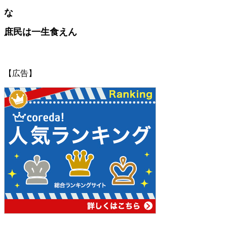
な
庶民は一生食えん
【広告】