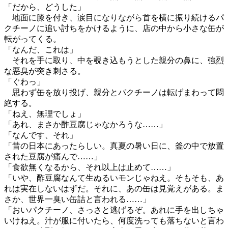
「だから、どうした」
地面に膝を付き、涙目になりながら首を横に振り続けるパ
クチーノに追い討ちをかけるように、店の中から小さな缶が
転がってくる。
「なんだ、これは」
それを手に取り、中を覗き込もうとした親分の鼻に、強烈
な悪臭が突き刺さる。
「ぐわっ」
思わず缶を放り投げ、親分とパクチーノは転げまわって悶
絶する。
「ねえ、無理でしょ」
「あれ、まさか酢豆腐じゃなかろうな……」
「なんです、それ」
「昔の日本にあったらしい。真夏の暑い日に、釜の中で放置
された豆腐が痛んで……」
「食欲無くなるから、それ以上は止めて……」
「いや、酢豆腐なんて生ぬるいモンじゃねえ。そもそも、あ
れは実在しないはずだ。それに、あの缶は見覚えがある。ま
さか、世界一臭い缶詰と言われる……」
「おいパクチーノ、さっさと逃げるぞ。あれに手を出しちゃ
いけねえ。汁が服に付いたら、何度洗っても落ちないと言わ