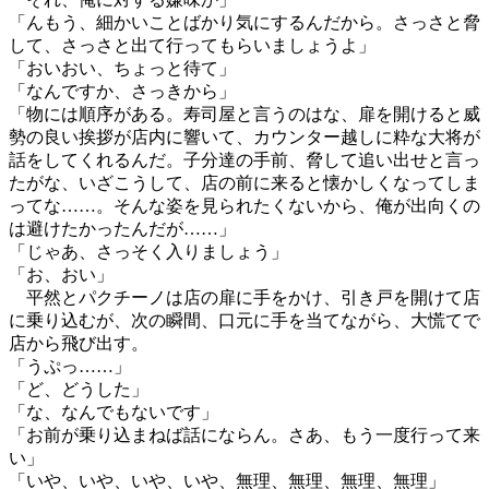
「んもう、細かいことばかり気にするんだから。さっさと脅
して、さっさと出て行ってもらいましょうよ」
「おいおい、ちょっと待て」
「なんですか、さっきから」
「物には順序がある。寿司屋と言うのはな、扉を開けると威
勢の良い挨拶が店内に響いて、カウンター越しに粋な大将が
話をしてくれるんだ。子分達の手前、脅して追い出せと言っ
たがな、いざこうして、店の前に来ると懐かしくなってしま
ってな……。そんな姿を見られたくないから、俺が出向くの
は避けたかったんだが……」
「じゃあ、さっそく入りましょう」
「お、おい」
平然とパクチーノは店の扉に手をかけ、引き戸を開けて店
に乗り込むが、次の瞬間、口元に手を当てながら、大慌てで
店から飛び出す。
「うぷっ……」
「ど、どうした」
「な、なんでもないです」
「お前が乗り込まねば話にならん。さあ、もう一度行って来
い」
「いや、いや、いや、いや、無理、無理、無理、無理」