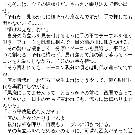
「あそこは、ウチの縄張りだ。さっさと乗り込んで追い出
せ」
「それが、見るからに軽そうな扉なんですが、手で押しても
開かない扉で……」
「情けねえな、おい」
自身の苛立ちを見せ付けるように手の平でテーブルを強く
叩き、フォークを乱暴に掴んで、目の前の皿に叩きつける。
その勢いは凄まじく、分厚いベーコンを貫通し、平皿が二
つに割れる。それに構わず、男は焦げて脂の滴り落ちるベー
コンを丸齧りしながら、子分の返事を待つ。
「そう言われても、デーコン親分の頃とは時代が違ってです
ね」
「何が時代だ。お前ら平成生まれはそうやって、俺ら昭和世
代を馬鹿にしやがる」
「馬鹿にしてませんって。と言うかその前に、西暦で言って
くださいよ。日本の元号で言われても、俺らには伝わりませ
んから」
「もう平成最後なんだぞ」
「何のことか分かりませんよ」
親分は杯を呷り、何度もテーブルに叩きつける。
その苛立ちをなだめるかのように、可憐な乙女がそっと近