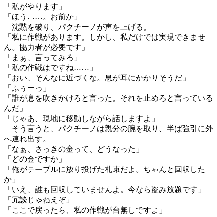
「私がやります」
「ほう……。お前か」
沈黙を破り、パクチーノが声を上げる。
「私に作戦があります。しかし、私だけでは実現できませ
ん。協力者が必要です」
「まぁ、言ってみろ」
「私の作戦はですね……」
「おい、そんなに近づくな。息が耳にかかりそうだ」
「ふぅーっ」
「誰が息を吹きかけろと言った。それを止めろと言っている
んだ」
「じゃあ、現地に移動しながら話しますよ」
そう言うと、パクチーノは親分の腕を取り、半ば強引に外
へ連れ出す。
「なぁ、さっきの金って、どうなった」
「どの金ですか」
「俺がテーブルに放り投げた札束だよ。ちゃんと回収した
か」
「いえ、誰も回収していませんよ。今なら盗み放題です」
「冗談じゃねえぞ」
「ここで戻ったら、私の作戦が台無しですよ」