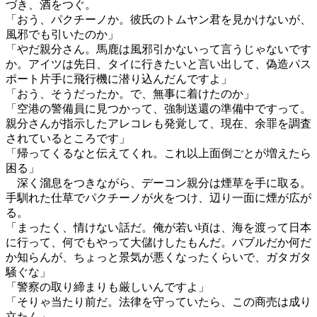
づき、酒をつぐ。
「おう、パクチーノか。彼氏のトムヤン君を見かけないが、
風邪でも引いたのか」
「やだ親分さん。馬鹿は風邪引かないって言うじゃないです
か。アイツは先日、タイに行きたいと言い出して、偽造パス
ポート片手に飛行機に潜り込んだんですよ」
「おう、そうだったか。で、無事に着けたのか」
「空港の警備員に見つかって、強制送還の準備中ですって。
親分さんが指示したアレコレも発覚して、現在、余罪を調査
されているところです」
「帰ってくるなと伝えてくれ。これ以上面倒ごとが増えたら
困る」
深く溜息をつきながら、デーコン親分は煙草を手に取る。
手馴れた仕草でパクチーノが火をつけ、辺り一面に煙が広が
る。
「まったく、情けない話だ。俺が若い頃は、海を渡って日本
に行って、何でもやって大儲けしたもんだ。バブルだか何だ
か知らんが、ちょっと景気が悪くなったくらいで、ガタガタ
騒ぐな」
「警察の取り締まりも厳しいんですよ」
「そりゃ当たり前だ。法律を守っていたら、この商売は成り
立たん」