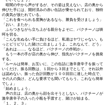
暗闇の中から声がするが、その姿は見えない。店の奥から
伸びた手には、開封済みの赤い缶詰が乗せられており、独特
の臭気が放たれている。
「これを食べられる度胸があるなら、勝負を受けましょう」
「おい、またか」
ふらつきながら立ち上がる親分をよそに、パクチーノは啖
呵を切る。
「こんな生ぬるい手に負けるほど、私達はヤワじゃない。も
っとピリピリした賭けに出ましょうよ。これなんて、どう」
「あれは……。なるほど、パクチーノの作戦か」
もう一本の手が店の奥から伸び、指先がパクチーノを挑発
する。
「ルールは簡単、お互いに、この缶詰に激辛唐辛子を振って
いくだけ。振る回数は、１回から３回までとして、それ以外
は認めない。振った合計回数が１００回目に達した時点で、
その人の負け。どんな要求でも聞いてもらう。これなら簡単
でしょ」
「始めましょう」
声の主は、店の奥から顔を出そうとしない。パクチーノが
激辛唐辛子の入った小瓶を手渡すと、賭けが始まる。
「１、２、３」