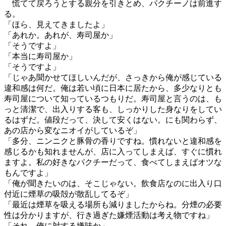
慌てて戻ろうとする親分を引きとめ、パクチーノは前進す
る。
「ほら、見えてきましたよ」
「あれか。あれが、寿司屋か」
「そうですよ」
「本当に寿司屋か」
「そうですよ」
「じゃあ聞かせてほしいんだが、さっきから俺が感じている
違和感は何だ。俺は若い頃に日本に居たから、多少なりとも
寿司屋について知っているつもりだ。寿司屋と言うのは、も
っと清潔で、出入りする客も、しっかりした身なりをしてい
るはずだ。値段だって、決して安くはない。にも関わらず、
あの店から変なニオイがしているぞ」
「多分、ニンニクと豚骨の香りですね。慣れないと違和感を
感じるかも知れませんが、店に入ってしまえば、すぐに慣れ
ますよ。私の好きなパクチーだって、食べてしまえばオツな
もんですよ」
「俺が聞きたいのは、そこじゃない。飲食店なのに出入り口
付近に煙草の吸殻が散乱してるぞ」
「最近は煙草を吸える場所も減りましたからね。分煙の必要
性は分かりますが、行き過ぎた嫌煙活動は考え物ですね」
「それ、俺に対する嫌味か」