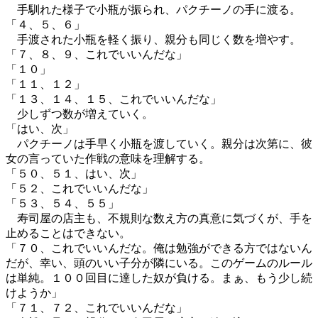
手馴れた様子で小瓶が振られ、パクチーノの手に渡る。
「４、５、６」
手渡された小瓶を軽く振り、親分も同じく数を増やす。
「７、８、９、これでいいんだな」
「１０」
「１１、１２」
「１３、１４、１５、これでいいんだな」
少しずつ数が増えていく。
「はい、次」
パクチーノは手早く小瓶を渡していく。親分は次第に、彼
女の言っていた作戦の意味を理解する。
「５０、５１、はい、次」
「５２、これでいいんだな」
「５３、５４、５５」
寿司屋の店主も、不規則な数え方の真意に気づくが、手を
止めることはできない。
「７０、これでいいんだな。俺は勉強ができる方ではないん
だが、幸い、頭のいい子分が隣にいる。このゲームのルール
は単純。１００回目に達した奴が負ける。まぁ、もう少し続
けようか」
「７１、７２、これでいいんだな」