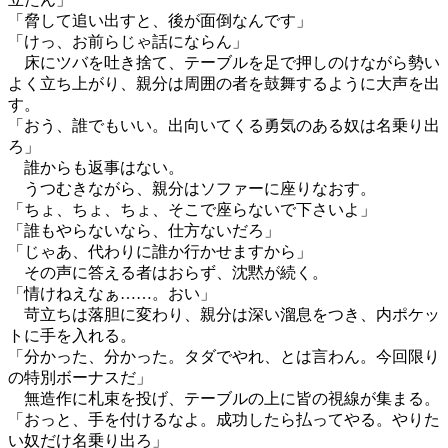
「脅して追い出すと、後が面倒なんです」
「けっ、お前らじゃ話にならん」
床にツバを吐き捨て、テーブルを足で押しのけながら勢い
よく立ち上がり、親分は周囲の者を鼓舞するように大声を出
す。
「おう、誰でもいい。出向いてくる勇気のある奴は名乗り出
ろ」
誰からも返事はない。
うつむきながら、親分はソファーに座りなおす。
「ちょ、ちょ、ちょ、そこで座らないで下さいよ」
「誰もやらないなら、仕方ないだろ」
「じゃあ、代わりに誰か行かせますから」
その声に答える者はおらず、沈黙が続く。
「情けねえなぁ……。おい」
苛立ちは落胆に変わり、親分は深い溜息をつき、内ポケッ
トに手を入れる。
「分かった、分かった。タダでやれ、とは言わん。今回限り
の特別ボーナスだ」
無造作に札束を投げ、テーブルの上に皆の視線が集まる。
「おっと、手を付けるなよ。成功したら払ってやる。やりた
い奴だけ名乗り出ろ」