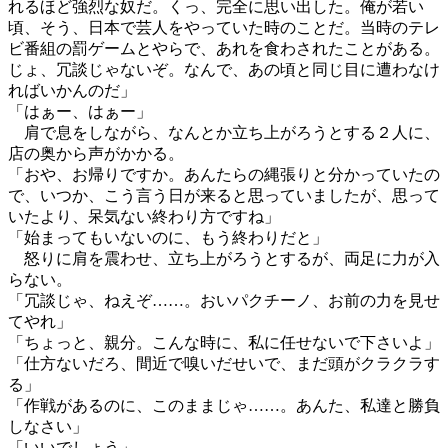
れるほど強烈な奴だ。くっ、完全に思い出した。俺が若い
頃、そう、日本で芸人をやっていた時のことだ。当時のテレ
ビ番組の罰ゲームとやらで、あれを食わされたことがある。
じょ、冗談じゃないぞ。なんで、あの頃と同じ目に遭わなけ
ればいかんのだ」
「はぁー、はぁー」
肩で息をしながら、なんとか立ち上がろうとする２人に、
店の奥から声がかかる。
「おや、お帰りですか。あんたらの縄張りと分かっていたの
で、いつか、こう言う日が来ると思っていましたが、思って
いたより、呆気ない終わり方ですね」
「始まってもいないのに、もう終わりだと」
怒りに肩を震わせ、立ち上がろうとするが、両足に力が入
らない。
「冗談じゃ、ねえぞ……。おいパクチーノ、お前の力を見せ
てやれ」
「ちょっと、親分。こんな時に、私に任せないで下さいよ」
「仕方ないだろ、間近で嗅いだせいで、まだ頭がクラクラす
る」
「作戦があるのに、このままじゃ……。あんた、私達と勝負
しなさい」
「いいでしょう」