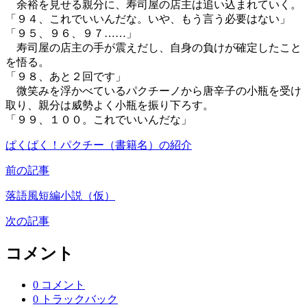
余裕を見せる親分に、寿司屋の店主は追い込まれていく。
「９４、これでいいんだな。いや、もう言う必要はない」
「９５、９６、９７……」
寿司屋の店主の手が震えだし、自身の負けが確定したこと
を悟る。
「９８、あと２回です」
微笑みを浮かべているパクチーノから唐辛子の小瓶を受け
取り、親分は威勢よく小瓶を振り下ろす。
「９９、１００。これでいいんだな」
ぱくぱく！パクチー（書籍名）の紹介
前の記事
落語風短編小説（仮）
次の記事
コメント
0 コメント
0 トラックバック