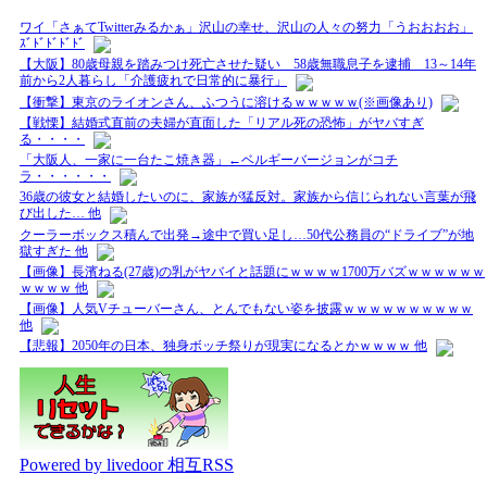
ワイ「さぁてTwitterみるかぁ」沢山の幸せ、沢山の人々の努力「うおおおお」
ｽﾞﾄﾞﾄﾞﾄﾞﾄﾞ
【大阪】80歳母親を踏みつけ死亡させた疑い 58歳無職息子を逮捕 13～14年
前から2人暮らし「介護疲れで日常的に暴行」
【衝撃】東京のライオンさん、ふつうに溶けるｗｗｗｗｗ(※画像あり)
【戦慄】結婚式直前の夫婦が直面した「リアル死の恐怖」がヤバすぎ
る・・・・
「大阪人、一家に一台たこ焼き器」←ベルギーバージョンがコチ
ラ・・・・・・
36歳の彼女と結婚したいのに、家族が猛反対。家族から信じられない言葉が飛
び出した… 他
クーラーボックス積んで出発→途中で買い足し…50代公務員の“ドライブ”が地
獄すぎた 他
【画像】長濱ねる(27歳)の乳がヤバイと話題にｗｗｗｗ1700万バズｗｗｗｗｗｗ
ｗｗｗｗ 他
【画像】人気Vチューバーさん、とんでもない姿を披露ｗｗｗｗｗｗｗｗｗｗ
他
【悲報】2050年の日本、独身ボッチ祭りが現実になるとかｗｗｗｗ 他
Powered by livedoor 相互RSS