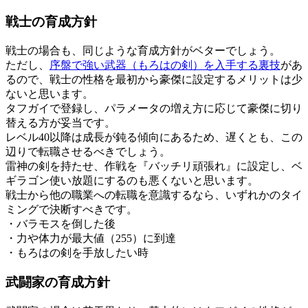
戦士の育成方針
戦士の場合も、同じような育成方針がベターでしょう。
ただし、
序盤で強い武器（もろはの剣）を入手する裏技
があ
るので、戦士の性格を最初から豪傑に設定するメリットは少
ないと思います。
タフガイで登録し、パラメータの増え方に応じて豪傑に切り
替える方が妥当です。
レベル40以降は成長が鈍る傾向にあるため、遅くとも、この
辺りで転職させるべきでしょう。
雷神の剣を持たせ、作戦を『バッチリ頑張れ』に設定し、ベ
ギラゴン使い放題にするのも悪くないと思います。
戦士から他の職業への転職を意識するなら、いずれかのタイ
ミングで決断すべきです。
・バラモスを倒した後
・力や体力が最大値（255）に到達
・もろはの剣を手放したい時
武闘家の育成方針