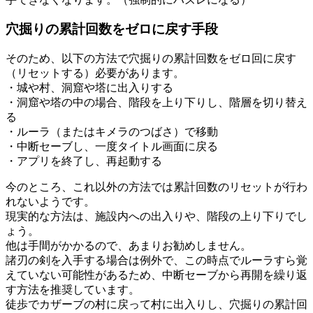
穴掘りの累計回数をゼロに戻す手段
そのため、以下の方法で穴掘りの累計回数をゼロ回に戻す
（リセットする）必要があります。
・城や村、洞窟や塔に出入りする
・洞窟や塔の中の場合、階段を上り下りし、階層を切り替え
る
・ルーラ（またはキメラのつばさ）で移動
・中断セーブし、一度タイトル画面に戻る
・アプリを終了し、再起動する
今のところ、これ以外の方法では累計回数のリセットが行わ
れないようです。
現実的な方法は、施設内への出入りや、階段の上り下りでし
ょう。
他は手間がかかるので、あまりお勧めしません。
諸刃の剣を入手する場合は例外で、この時点でルーラすら覚
えていない可能性があるため、中断セーブから再開を繰り返
す方法を推奨しています。
徒歩でカザーブの村に戻って村に出入りし、穴掘りの累計回