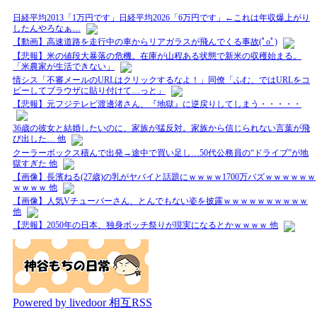
日経平均2013「1万円です」日経平均2026「6万円です」←これは年収爆上がり
したんやろなぁ…
【動画】高速道路を走行中の車からリアガラスが飛んでくる事故(ﾟoﾟ)
【悲報】米の値段大暴落の危機。在庫が山程ある状態で新米の収穫始まる。
「米農家が生活できない」
情シス「不審メールのURLはクリックするなよ！」同僚「ふむ、ではURLをコ
ピーしてブラウザに貼り付けて…っと」
【悲報】元フジテレビ渡邊渚さん、『地獄』に逆戻りしてしまう・・・・・
36歳の彼女と結婚したいのに、家族が猛反対。家族から信じられない言葉が飛
び出した… 他
クーラーボックス積んで出発→途中で買い足し…50代公務員の“ドライブ”が地
獄すぎた 他
【画像】長濱ねる(27歳)の乳がヤバイと話題にｗｗｗｗ1700万バズｗｗｗｗｗｗ
ｗｗｗｗ 他
【画像】人気Vチューバーさん、とんでもない姿を披露ｗｗｗｗｗｗｗｗｗｗ
他
【悲報】2050年の日本、独身ボッチ祭りが現実になるとかｗｗｗｗ 他
Powered by livedoor 相互RSS