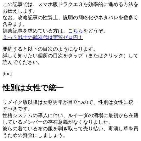
この記事では、スマホ版ドラクエ３を効率的に進める方法を
お伝えします。
なお、攻略記事の性質上、説明の簡略化やネタバレを数多く
含みます。
娯楽記事を求めている方は、
こちら
をどうぞ。
えっ？戦士の武器代は実質ゼロ円！
要約すると以下の目次のようになります。
詳しく知りたい個所の目次をタップ（またはクリック）して
読んでください。
[toc]
性別は女性で統一
リメイク版以降は女尊男卑が目立つので、性別は女性に統一
すべきです。
性格システムの導入に伴い、ルイーダの酒場に最初から在籍
しているメンバーの存在意義がなくなりました。
彼らの着ている布の服を剥ぎ取って売り払い、毒消し草を買
うための資金にしましょう。