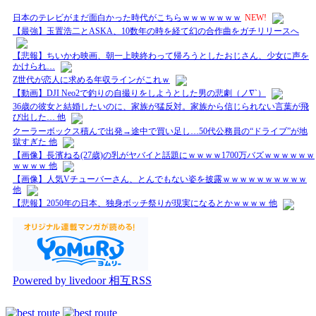
日本のテレビがまだ面白かった時代がこちらｗｗｗｗｗｗｗ
NEW!
【最強】玉置浩二とASKA、10数年の時を経て幻の合作曲をガチリリースへ
【悲報】ちいかわ映画、朝一上映終わって帰ろうとしたおじさん、少女に声を
かけられ…
Z世代が恋人に求める年収ラインがこれｗ
【動画】DJI Neo2で釣りの自撮りをしようとした男の悲劇（ノ∇`）
36歳の彼女と結婚したいのに、家族が猛反対。家族から信じられない言葉が飛
び出した… 他
クーラーボックス積んで出発→途中で買い足し…50代公務員の“ドライブ”が地
獄すぎた 他
【画像】長濱ねる(27歳)の乳がヤバイと話題にｗｗｗｗ1700万バズｗｗｗｗｗｗ
ｗｗｗｗ 他
【画像】人気Vチューバーさん、とんでもない姿を披露ｗｗｗｗｗｗｗｗｗｗ
他
【悲報】2050年の日本、独身ボッチ祭りが現実になるとかｗｗｗｗ 他
Powered by livedoor 相互RSS