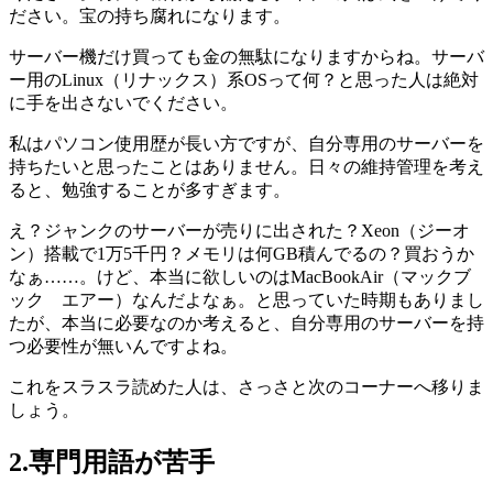
ださい。宝の持ち腐れになります。
サーバー機だけ買っても金の無駄
になりますからね。サーバ
ー用のLinux（リナックス）系OSって何？と思った人は絶対
に手を出さないでください。
私はパソコン使用歴が長い方ですが、自分専用のサーバーを
持ちたいと思ったことはありません。日々の維持管理を考え
ると、勉強することが多すぎます。
え？ジャンクのサーバーが売りに出された？Xeon（ジーオ
ン）搭載で1万5千円？メモリは何GB積んでるの？買おうか
なぁ……。けど、本当に欲しいのはMacBookAir（マックブ
ック エアー）なんだよなぁ。と思っていた時期もありまし
たが、本当に必要なのか考えると、
自分専用のサーバーを持
つ必要性が無い
んですよね。
これをスラスラ読めた人は、さっさと次のコーナーへ移りま
しょう。
2.専門用語が苦手