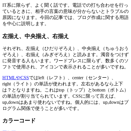
IT系に限らず、よく聞く話です。電話での打ち合わせを行っ
ているときに、
相手の言葉の意味が分からないとトラブルの
原因
になります。今回の記事では、ブログ作成に関する用語
を中心に説明します。
左揃え、中央揃え、右揃え
それぞれ、左揃え（ひだりぞろえ）、中央揃え（ちゅうおう
ぞろえ）、右揃え（みぎぞろえ）と読みます。濁音をつけず
に発音する人もいます。ワードプレスに限らず、数多くのソ
フトで使用され、アイコンで表示されることが多いですね。
HTMLやCSS
ではleft（レフト）、center（センター）、
right（ライト）の単語が使われます。左右があるなら上下
は？となりますね。これはtop（トップ）とbottom（ボトム）
の単語が割り当てられています。CSSに限って言えば、
up,downはあまり使わないですね。個人的には、up,downはプ
ログラム関係で使うことが多いです。
カラーコード